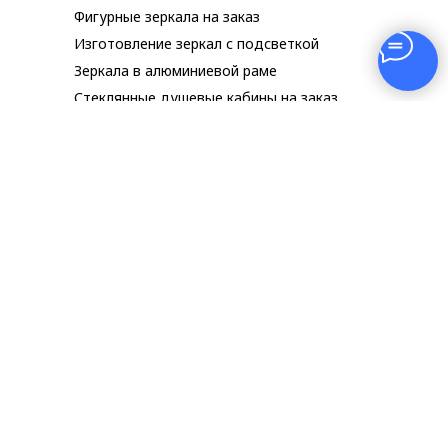
Фигурные зеркала на заказ
Изготовление зеркал с подсветкой
Зеркала в алюминиевой раме
Стеклянные душевые кабины на заказ
Стеклянная витрина на заказ
Фартук для кухни из стекла
Изготовление триплекса
Лестницы и лестничные ограждения
из стекла
© 2026 Ярославльстекло
Сайт yaroslavlsteklo.ru носит исключительно
информационный характер и ни при каких
условиях не является публичной офертой.
Информацию о стоимости товаров и услуг
уточняйте в отделе продаж.
Разработка и продвижение